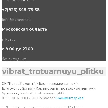
КОНТАКТЫ
+7(926) 549-75-58
info@istrarem.ru
Московская область
г. Истра
с 9.00 до 21.00
без выходных
vibrat_trotuarnuyu_plitku
СК "Истра Ремонт"
>
Блог – свежие записи
>
Благоустройство
>
Как выбрать тротуарную плитку и
брусчатку
>
vibrat_trotuarnuyu_plitku
07.03.2016
07.03.2016
По
master
0 комментариев