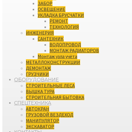
ЗАБОР
ОСВЕЩЕНИЕ
УКЛАДКА БРУСЧАТКИ
РЕМОНТ
ТЕХНОЛОГИЯ
ИНЖЕНЕРИЯ
САНТЕХНИК
ВОДОПРОВОД
МОНТАЖ РАДИАТОРОВ
Монтаж узла учёта
МЕТАЛЛОКОНСТРУКЦИИ
ДЕМОНТАЖ
ГРУЗЧИКИ
ОБОРУДОВАНИЕ
СТРОИТЕЛЬНЫЕ ЛЕСА
ВЫШКА ТУРА
СТРОИТЕЛЬНАЯ БЫТОВКА
СПЕЦТЕХНИКА
АВТОКРАН
ГРУЗОВОЙ ВЕЗДЕХОД
МАНИПУЛЯТОР
ЭКСКАВАТОР