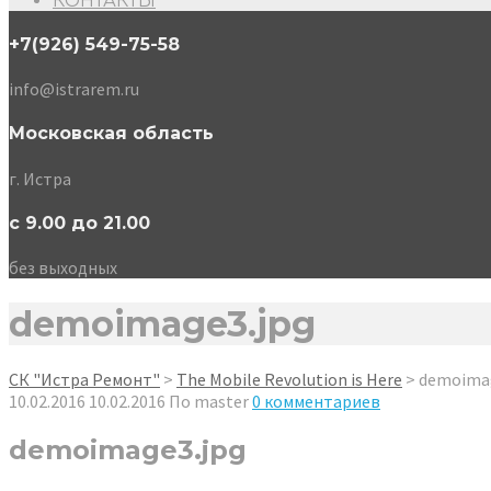
КОНТАКТЫ
+7(926) 549-75-58
info@istrarem.ru
Московская область
г. Истра
с 9.00 до 21.00
без выходных
demoimage3.jpg
СК "Истра Ремонт"
>
The Mobile Revolution is Here
>
demoimag
10.02.2016
10.02.2016
По
master
0 комментариев
demoimage3.jpg