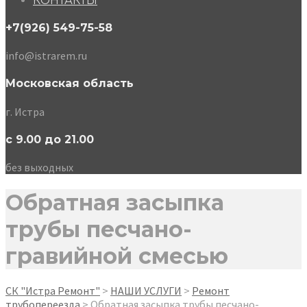
КОНТАКТЫ
+7(926) 549-75-58
info@istrarem.ru
Московская область
г. Истра
с 9.00 до 21.00
без выходных
Обратная засыпка
трубы песчано-
гравийной смесью
СК "Истра Ремонт"
>
НАШИ УСЛУГИ
>
Ремонт
трубопереезда
>
Обратная засыпка трубы песчано-