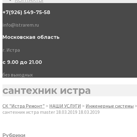
КОНТАКТЫ
+7(926) 549-75-58
info@istrarem.ru
Московская область
г. Истра
с 9.00 до 21.00
без выходных
сантехник истра
СК "Истра Ремонт"
>
НАШИ УСЛУГИ
>
Инженерные системы
сантехник истра
master
18.03.2019
18.03.2019
Рубрики