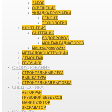
ЗАБОР
ОСВЕЩЕНИЕ
УКЛАДКА БРУСЧАТКИ
РЕМОНТ
ТЕХНОЛОГИЯ
ИНЖЕНЕРИЯ
САНТЕХНИК
ВОДОПРОВОД
МОНТАЖ РАДИАТОРОВ
Монтаж узла учёта
МЕТАЛЛОКОНСТРУКЦИИ
ДЕМОНТАЖ
ГРУЗЧИКИ
ОБОРУДОВАНИЕ
СТРОИТЕЛЬНЫЕ ЛЕСА
ВЫШКА ТУРА
СТРОИТЕЛЬНАЯ БЫТОВКА
СПЕЦТЕХНИКА
АВТОКРАН
ГРУЗОВОЙ ВЕЗДЕХОД
МАНИПУЛЯТОР
ЭКСКАВАТОР