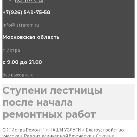
КОНТАКТЫ
+7(926) 549-75-58
info@istrarem.ru
Московская область
г. Истра
с 9.00 до 21.00
без выходных
Ступени лестницы
после начала
ремонтных работ
СК "Истра Ремонт"
>
НАШИ УСЛУГИ
>
Благоустройство
участка
>
Ремонт клинкерной брусчатки
>
Ступени