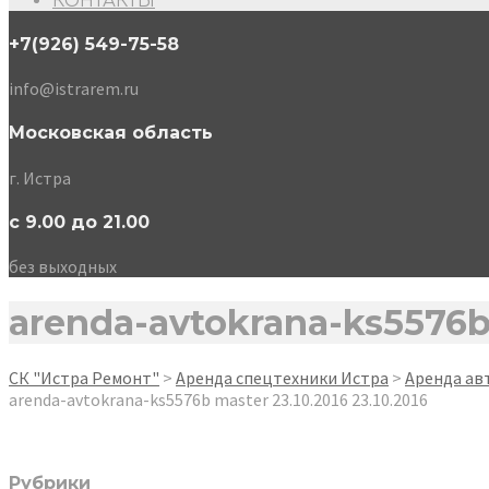
КОНТАКТЫ
+7(926) 549-75-58
info@istrarem.ru
Московская область
г. Истра
с 9.00 до 21.00
без выходных
arenda-avtokrana-ks5576
СК "Истра Ремонт"
>
Аренда спецтехники Истра
>
Аренда ав
arenda-avtokrana-ks5576b
master
23.10.2016
23.10.2016
Рубрики