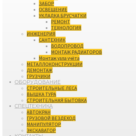
ЗАБОР
ОСВЕЩЕНИЕ
УКЛАДКА БРУСЧАТКИ
РЕМОНТ
ТЕХНОЛОГИЯ
ИНЖЕНЕРИЯ
САНТЕХНИК
ВОДОПРОВОД
МОНТАЖ РАДИАТОРОВ
Монтаж узла учёта
МЕТАЛЛОКОНСТРУКЦИИ
ДЕМОНТАЖ
ГРУЗЧИКИ
ОБОРУДОВАНИЕ
СТРОИТЕЛЬНЫЕ ЛЕСА
ВЫШКА ТУРА
СТРОИТЕЛЬНАЯ БЫТОВКА
СПЕЦТЕХНИКА
АВТОКРАН
ГРУЗОВОЙ ВЕЗДЕХОД
МАНИПУЛЯТОР
ЭКСКАВАТОР