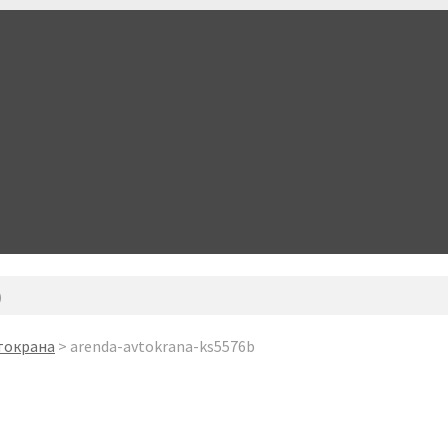
b
токрана
>
arenda-avtokrana-ks5576b